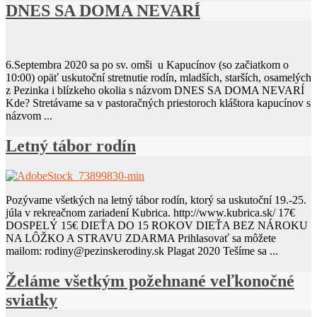
DNES SA DOMA NEVARÍ
6.Septembra 2020 sa po sv. omši u Kapucínov (so začiatkom o
10:00) opäť uskutoční stretnutie rodín, mladších, starších, osamelých
z Pezinka i blízkeho okolia s názvom DNES SA DOMA NEVARÍ
Kde? Stretávame sa v pastoračných priestoroch kláštora kapucínov s
názvom ...
Letný tábor rodín
Pozývame všetkých na letný tábor rodín, ktorý sa uskutoční 19.-25.
júla v rekreačnom zariadení Kubrica. http://www.kubrica.sk/ 17€
DOSPELÝ 15€ DIEŤA DO 15 ROKOV DIEŤA BEZ NÁROKU
NA LÔŽKO A STRAVU ZDARMA Prihlasovať sa môžete
mailom: rodiny@pezinskerodiny.sk Plagat 2020 Tešíme sa ...
Želáme všetkým požehnané veľkonočné
sviatky