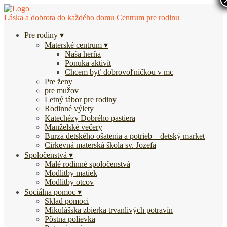
Láska a dobrota do každého domu
Centrum pre rodinu
Pre rodiny
Materské centrum
Naša herňa
Ponuka aktivít
Chcem byť dobrovoľníčkou v mc
Pre ženy
pre mužov
Letný tábor pre rodiny
Rodinné výlety
Katechézy Dobrého pastiera
Manželské večery
Burza detského ošatenia a potrieb – detský market
Cirkevná materská škola sv. Jozefa
Spoločenstvá
Malé rodinné spoločenstvá
Modlitby matiek
Modlitby otcov
Sociálna pomoc
Sklad pomoci
Mikulášska zbierka trvanlivých potravín
Pôstna polievka