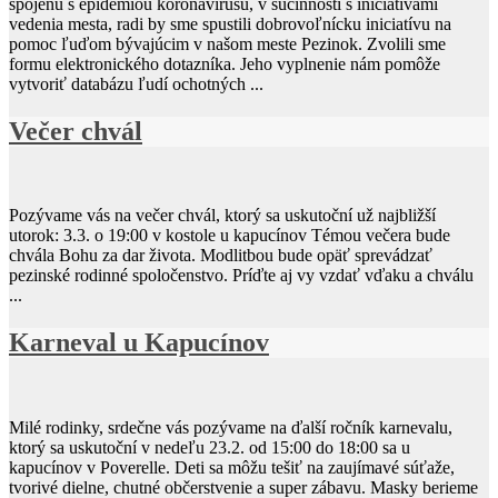
spojenú s epidémiou koronavírusu, v súčinnosti s iniciatívami
vedenia mesta, radi by sme spustili dobrovoľnícku iniciatívu na
pomoc ľuďom bývajúcim v našom meste Pezinok. Zvolili sme
formu elektronického dotazníka. Jeho vyplnenie nám pomôže
vytvoriť databázu ľudí ochotných ...
Večer chvál
Pozývame vás na večer chvál, ktorý sa uskutoční už najbližší
utorok: 3.3. o 19:00 v kostole u kapucínov Témou večera bude
chvála Bohu za dar života. Modlitbou bude opäť sprevádzať
pezinské rodinné spoločenstvo. Príďte aj vy vzdať vďaku a chválu
...
Karneval u Kapucínov
Milé rodinky, srdečne vás pozývame na ďalší ročník karnevalu,
ktorý sa uskutoční v nedeľu 23.2. od 15:00 do 18:00 sa u
kapucínov v Poverelle. Deti sa môžu tešiť na zaujímavé súťaže,
tvorivé dielne, chutné občerstvenie a super zábavu. Masky berieme