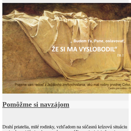
Pomôžme si navzájom
Drahí priatelia, milé rodinky, vzhľadom na súčasnú krízovú situáciu