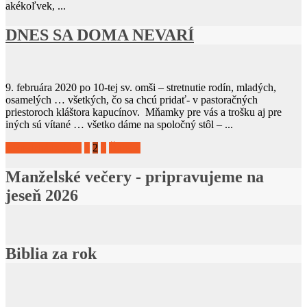
akékoľvek, ...
DNES SA DOMA NEVARÍ
9. februára 2020 po 10-tej sv. omši – stretnutie rodín, mladých,
osamelých … všetkých, čo sa chcú pridať- v pastoračných
priestoroch kláštora kapucínov. Mňamky pre vás a trošku aj pre
iných sú vítané … všetko dáme na spoločný stôl – ...
« Predchádzajúca
1
2
3
Ďalej »
Manželské večery - pripravujeme na
jeseň 2026
Biblia za rok