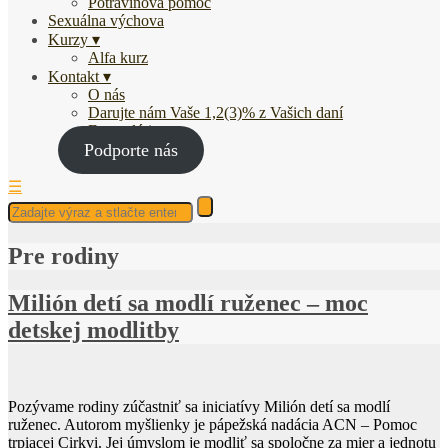
Potravinová pomoc
Sexuálna výchova
Kurzy
Alfa kurz
Kontakt
O nás
Darujte nám Vaše 1,2(3)% z Vašich daní
Fotogaléria
Podporte nás
☰
Pre rodiny
Milión detí sa modlí ruženec – moc
detskej modlitby
Pozývame rodiny zúčastniť sa iniciatívy Milión detí sa modlí
ruženec. Autorom myšlienky je pápežská nadácia ACN – Pomoc
trpiacej Cirkvi. Jej úmyslom je modliť sa spoločne za mier a jednotu