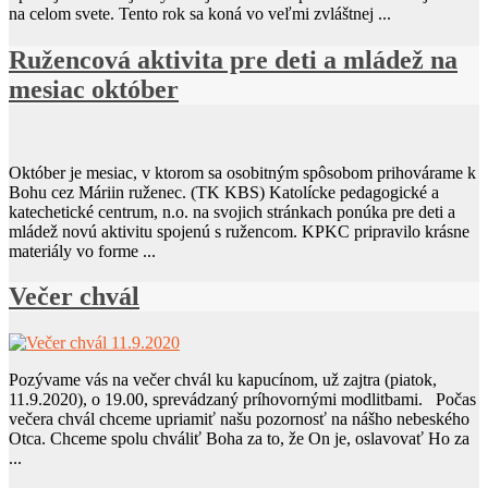
na celom svete. Tento rok sa koná vo veľmi zvláštnej ...
Ružencová aktivita pre deti a mládež na
mesiac október
Október je mesiac, v ktorom sa osobitným spôsobom prihovárame k
Bohu cez Máriin ruženec. (TK KBS) Katolícke pedagogické a
katechetické centrum, n.o. na svojich stránkach ponúka pre deti a
mládež novú aktivitu spojenú s ružencom. KPKC pripravilo krásne
materiály vo forme ...
Večer chvál
Pozývame vás na večer chvál ku kapucínom, už zajtra (piatok,
11.9.2020), o 19.00, sprevádzaný príhovornými modlitbami. Počas
večera chvál chceme upriamiť našu pozornosť na nášho nebeského
Otca. Chceme spolu chváliť Boha za to, že On je, oslavovať Ho za
...