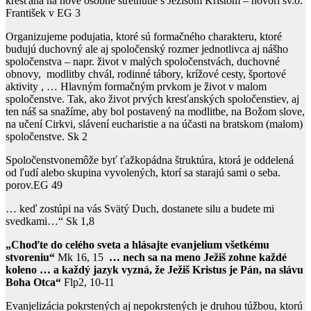
kresťana na nové osobné stretnutie s Ježišom Kristom – hovorí sv.o.
František v EG 3
Organizujeme podujatia, ktoré sú formačného charakteru, ktoré
budujú duchovný ale aj spoločenský rozmer jednotlivca aj nášho
spoločenstva – napr. život v malých spoločenstvách, duchovné
obnovy, modlitby chvál, rodinné tábory, krížové cesty, športové
aktivity , … Hlavným formačným prvkom je život v malom
spoločenstve. Tak, ako život prvých kresťanských spoločenstiev, aj
ten náš sa snažíme, aby bol postavený na modlitbe, na Božom slove,
na učení Cirkvi, slávení eucharistie a na účasti na bratskom (malom)
spoločenstve. Sk 2
Spoločenstvonemôže byť ťažkopádna štruktúra, ktorá je oddelená
od ľudí alebo skupina vyvolených, ktorí sa starajú sami o seba.
porov.EG 49
… keď zostúpi na vás Svätý Duch, dostanete silu a budete mi
svedkami…“ Sk 1,8
„Choďte do celého sveta a hlásajte evanjelium všetkému
stvoreniu“
Mk 16, 15
… nech sa na meno Ježiš zohne každé
koleno … a každý jazyk vyzná, že Ježiš Kristus je Pán, na slávu
Boha Otca“
Flp2, 10-11
Evanjelizácia pokrstených aj nepokrstených je druhou túžbou, ktorú