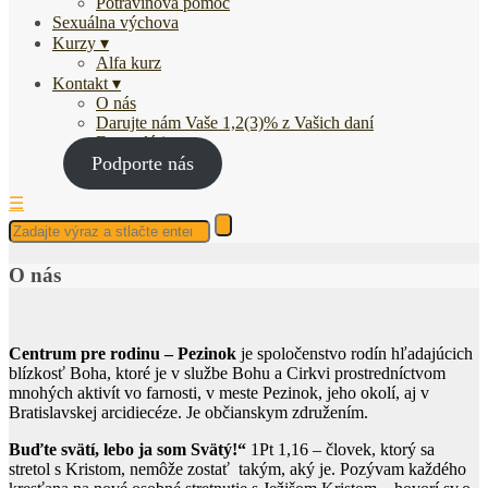
Potravinová pomoc
Sexuálna výchova
Kurzy
Alfa kurz
Kontakt
O nás
Darujte nám Vaše 1,2(3)% z Vašich daní
Fotogaléria
Podporte nás
☰
O nás
Centrum pre rodinu – Pezinok
je spoločenstvo rodín hľadajúcich
blízkosť Boha, ktoré je v službe Bohu a Cirkvi prostredníctvom
mnohých aktivít vo farnosti, v meste Pezinok, jeho okolí, aj v
Bratislavskej arcidiecéze. Je občianskym združením.
Buďte svätí, lebo ja som Svätý!“
1Pt 1,16 – človek, ktorý sa
stretol s Kristom, nemôže zostať takým, aký je. Pozývam každého