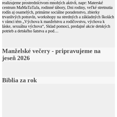
realizujeme prostredníctvom mnohých aktivít, napr: Materské
centrum MaMaTaTaJa, rodinné tábory, Dni rodiny, veľké stretnutia
rodín aj osamelých, primárne sociálne poradenstvo, zbierky
trvanlivých potravín, workshopy na stredných a základných školách
v rámci tém „Výchova k manželstvu a rodičovstvu, výchova k
láske, sexuálna výchova“, Sklad pomoci, predajné akcie detských
potrieb a detského šatstva a pod…
Manželské večery - pripravujeme na
jeseň 2026
Biblia za rok