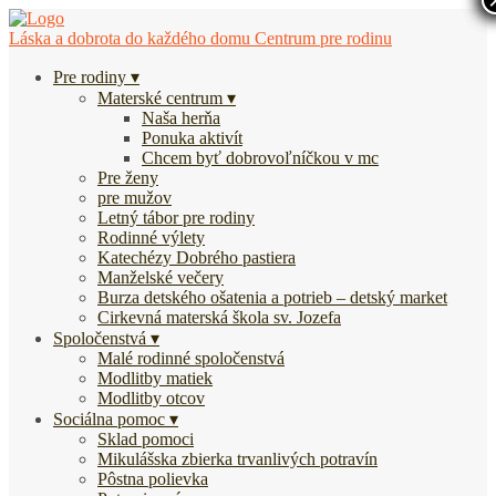
Láska a dobrota do každého domu
Centrum pre rodinu
Pre rodiny
Materské centrum
Naša herňa
Ponuka aktivít
Chcem byť dobrovoľníčkou v mc
Pre ženy
pre mužov
Letný tábor pre rodiny
Rodinné výlety
Katechézy Dobrého pastiera
Manželské večery
Burza detského ošatenia a potrieb – detský market
Cirkevná materská škola sv. Jozefa
Spoločenstvá
Malé rodinné spoločenstvá
Modlitby matiek
Modlitby otcov
Sociálna pomoc
Sklad pomoci
Mikulášska zbierka trvanlivých potravín
Pôstna polievka