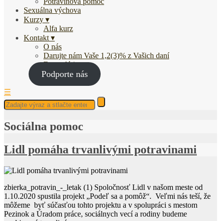
Potravinová pomoc
Sexuálna výchova
Kurzy
Alfa kurz
Kontakt
O nás
Darujte nám Vaše 1,2(3)% z Vašich daní
Fotogaléria
Podporte nás
☰
Sociálna pomoc
Lidl pomáha trvanlivými potravinami
zbierka_potravin_-_letak (1) Spoločnosť Lidl v našom meste od
1.10.2020 spustila projekt „Podeľ sa a pomôž“. Veľmi nás teší, že
môžeme byť súčasťou tohto projektu a v spolupráci s mestom
Pezinok a Úradom práce, sociálnych vecí a rodiny budeme