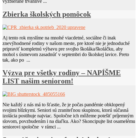
vyzbierané trvanlivé ...
Zbierka školských pomôcok
Aj tento rok myslíme na mnohé viacdetné, sociálne či inak
znevýhodnené rodiny v našom meste, pre ktoré nie je jednoduché
pripraviť kompletnú výbavu pre svojho školáka/školáčku, aby
mohol s úsmevom zasadnúť v septembri do školskej lavice. Preto
tak, ako po ...
Výzva pre všetky rodiny – NAPÍŠME
LIST našim seniorom!
Nie každý z nás má to šťastie, že je počas pandémie obklopený
svojimi blízkymi. Seniori sú zraniteľnou skupinou, ktorú súčasná
izolácia postihuje najviac. Spoločne ich môžeme potešiť príjemným
slovom, povzbudením i na diaľku. Ako? Skoncipujte list osamelému
seniorovi spoločne v rámci ...