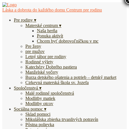
Láska a dobrota do každého domu
Centrum pre rodinu
Pre rodiny
Materské centrum
Naša herňa
Ponuka aktivít
Chcem byť dobrovoľníčkou v mc
Pre ženy
pre mužov
Letný tábor pre rodiny
Rodinné výlety
Katechézy Dobrého pastiera
Manželské večery
Burza detského ošatenia a potrieb – detský market
Cirkevná materská škola sv. Jozefa
Spoločenstvá
Malé rodinné spoločenstvá
Modlitby matiek
Modlitby otcov
Sociálna pomoc
Sklad pomoci
Mikulášska zbierka trvanlivých potravín
Pôstna polievka