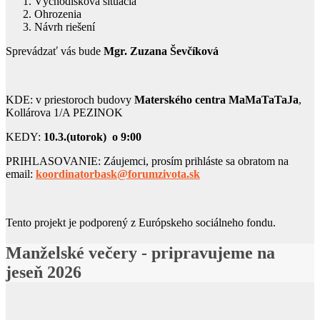
Východisková situácia
Ohrozenia
Návrh riešení
Sprevádzať vás bude
Mgr. Zuzana Ševčíková
KDE: v priestoroch budovy
Materského centra MaMaTaTaJa
,
Kollárova 1/A PEZINOK
KEDY:
10.3.(utorok) o 9:00
PRIHLASOVANIE: Záujemci, prosím prihláste sa obratom na
email:
koordinatorbask@forumzivota.sk
Tento projekt je podporený z Európskeho sociálneho fondu.
Manželské večery - pripravujeme na
jeseň 2026