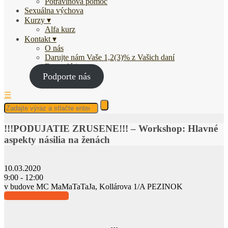
Potravinová pomoc
Sexuálna výchova
Kurzy
Alfa kurz
Kontakt
O nás
Darujte nám Vaše 1,2(3)% z Vašich daní
Fotogaléria
Podporte nás
☰
!!!PODUJATIE ZRUSENE!!! – Workshop: Hlavné
aspekty násilia na ženách
10.03.2020
9:00 - 12:00
v budove MC MaMaTaTaJa, Kollárova 1/A PEZINOK
Vložiť do kalendára