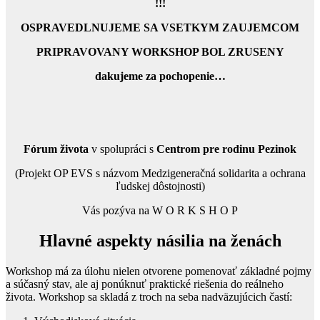
!!!
OSPRAVEDLNUJEME SA VSETKYM ZAUJEMCOM
PRIPRAVOVANY WORKSHOP BOL ZRUSENY
dakujeme za pochopenie…
Fórum života
v spolupráci s
Centrom pre rodinu Pezinok
(Projekt OP EVS s názvom Medzigeneračná solidarita a ochrana
ľudskej dôstojnosti)
Vás pozýva na W O R K S H O P
Hlavné aspekty násilia na ženách
Workshop má za úlohu nielen otvorene pomenovať základné pojmy
a súčasný stav, ale aj ponúknuť praktické riešenia do reálneho
života. Workshop sa skladá z troch na seba nadväzujúcich častí: