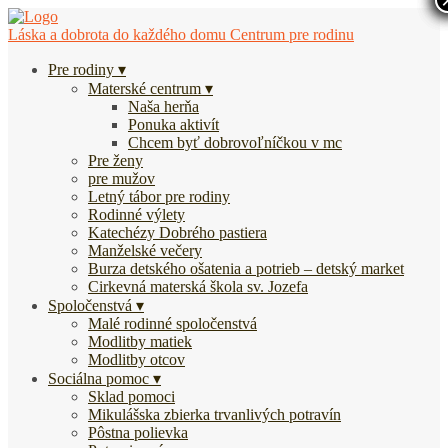
Láska a dobrota do každého domu
Centrum pre rodinu
Pre rodiny
Materské centrum
Naša herňa
Ponuka aktivít
Chcem byť dobrovoľníčkou v mc
Pre ženy
pre mužov
Letný tábor pre rodiny
Rodinné výlety
Katechézy Dobrého pastiera
Manželské večery
Burza detského ošatenia a potrieb – detský market
Cirkevná materská škola sv. Jozefa
Spoločenstvá
Malé rodinné spoločenstvá
Modlitby matiek
Modlitby otcov
Sociálna pomoc
Sklad pomoci
Mikulášska zbierka trvanlivých potravín
Pôstna polievka