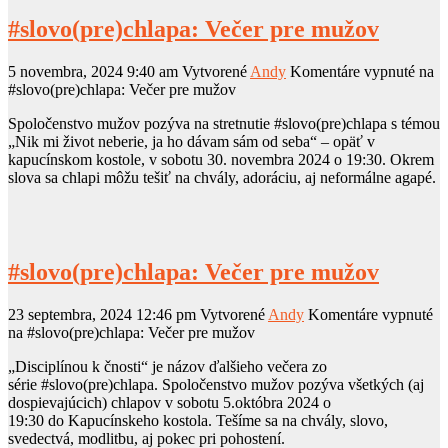
#slovo(pre)chlapa: Večer pre mužov
5 novembra, 2024 9:40 am
Vytvorené
Andy
Komentáre vypnuté
na
#slovo(pre)chlapa: Večer pre mužov
Spoločenstvo mužov pozýva na stretnutie #slovo(pre)chlapa s témou
„Nik mi život neberie, ja ho dávam sám od seba“ – opäť v
kapucínskom kostole, v sobotu 30. novembra 2024 o 19:30. Okrem
slova sa chlapi môžu tešiť na chvály, adoráciu, aj neformálne agapé.
#slovo(pre)chlapa: Večer pre mužov
23 septembra, 2024 12:46 pm
Vytvorené
Andy
Komentáre vypnuté
na #slovo(pre)chlapa: Večer pre mužov
„Disciplínou k čnosti“ je názov ďalšieho večera zo
série #slovo(pre)chlapa. Spoločenstvo mužov pozýva všetkých (aj
dospievajúcich) chlapov v sobotu 5.októbra 2024 o
19:30 do Kapucínskeho kostola. Tešíme sa na chvály, slovo,
svedectvá, modlitbu, aj pokec pri pohostení.