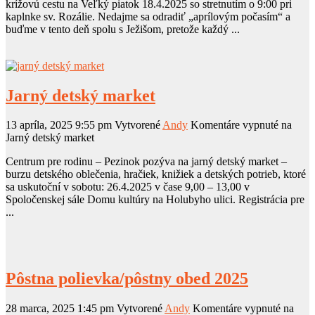
krížovú cestu na Veľký piatok 18.4.2025 so stretnutím o 9:00 pri
kaplnke sv. Rozálie. Nedajme sa odradiť „aprílovým počasím“ a
buďme v tento deň spolu s Ježišom, pretože každý ...
Jarný detský market
13 apríla, 2025 9:55 pm
Vytvorené
Andy
Komentáre vypnuté
na
Jarný detský market
Centrum pre rodinu – Pezinok pozýva na jarný detský market –
burzu detského oblečenia, hračiek, knižiek a detských potrieb, ktoré
sa uskutoční v sobotu: 26.4.2025 v čase 9,00 – 13,00 v
Spoločenskej sále Domu kultúry na Holubyho ulici. Registrácia pre
...
Pôstna polievka/pôstny obed 2025
28 marca, 2025 1:45 pm
Vytvorené
Andy
Komentáre vypnuté
na