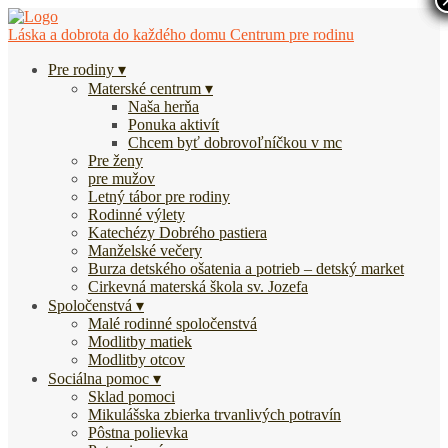
Láska a dobrota do každého domu
Centrum pre rodinu
Pre rodiny
Materské centrum
Naša herňa
Ponuka aktivít
Chcem byť dobrovoľníčkou v mc
Pre ženy
pre mužov
Letný tábor pre rodiny
Rodinné výlety
Katechézy Dobrého pastiera
Manželské večery
Burza detského ošatenia a potrieb – detský market
Cirkevná materská škola sv. Jozefa
Spoločenstvá
Malé rodinné spoločenstvá
Modlitby matiek
Modlitby otcov
Sociálna pomoc
Sklad pomoci
Mikulášska zbierka trvanlivých potravín
Pôstna polievka