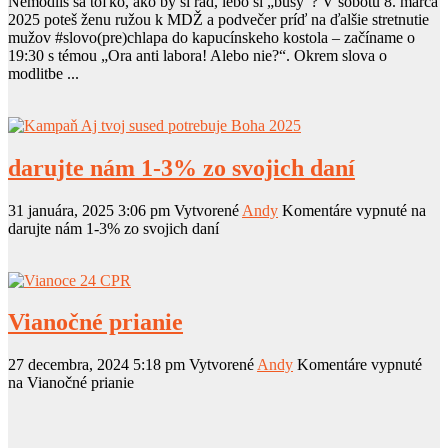
Nemodlíš sa toľko, ako by si rád, lebo si „busy“? V sobotu 8. marca
2025 poteš ženu ružou k MDŽ a podvečer príď na ďalšie stretnutie
mužov #slovo(pre)chlapa do kapucínskeho kostola – začíname o
19:30 s témou „Ora anti labora! Alebo nie?“. Okrem slova o
modlitbe ...
darujte nám 1-3% zo svojich daní
31 januára, 2025 3:06 pm
Vytvorené
Andy
Komentáre vypnuté
na
darujte nám 1-3% zo svojich daní
Vianočné prianie
27 decembra, 2024 5:18 pm
Vytvorené
Andy
Komentáre vypnuté
na Vianočné prianie