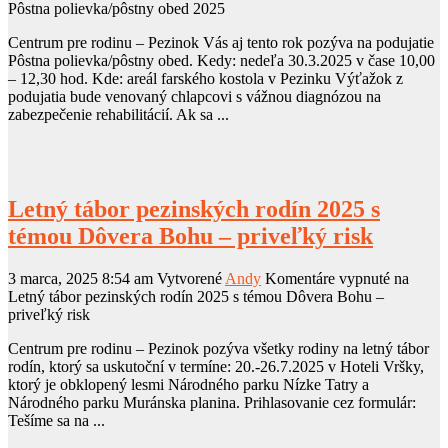
Pôstna polievka/pôstny obed 2025
Centrum pre rodinu – Pezinok Vás aj tento rok pozýva na podujatie
Pôstna polievka/pôstny obed. Kedy: nedeľa 30.3.2025 v čase 10,00
– 12,30 hod. Kde: areál farského kostola v Pezinku Výťažok z
podujatia bude venovaný chlapcovi s vážnou diagnózou na
zabezpečenie rehabilitácií. Ak sa ...
Letný tábor pezinských rodín 2025 s
témou Dôvera Bohu – priveľký risk
3 marca, 2025 8:54 am
Vytvorené
Andy
Komentáre vypnuté
na
Letný tábor pezinských rodín 2025 s témou Dôvera Bohu –
priveľký risk
Centrum pre rodinu – Pezinok pozýva všetky rodiny na letný tábor
rodín, ktorý sa uskutoční v termíne: 20.-26.7.2025 v Hoteli Vršky,
ktorý je obklopený lesmi Národného parku Nízke Tatry a
Národného parku Muránska planina. Prihlasovanie cez formulár:
Tešíme sa na ...