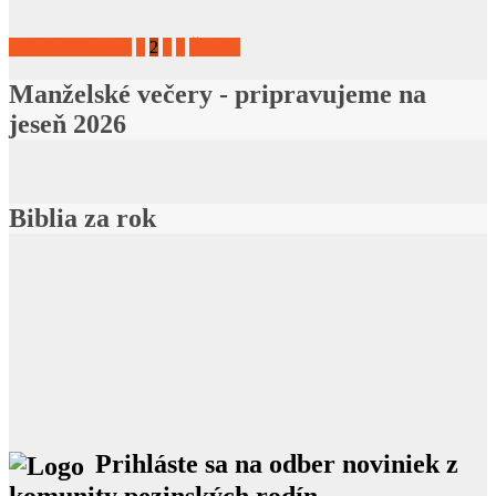
« Predchádzajúca
1
2
3
4
Ďalej »
Manželské večery - pripravujeme na
jeseň 2026
Biblia za rok
Prihláste sa na odber noviniek z