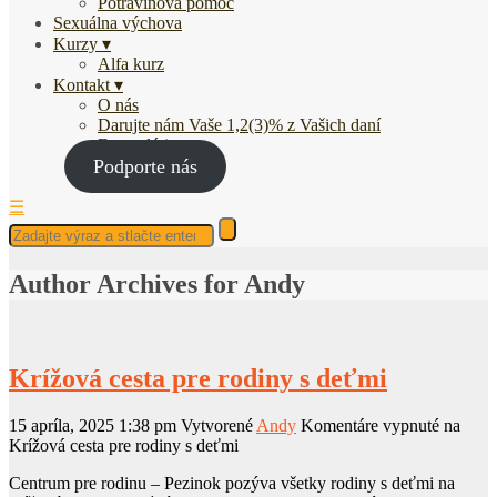
Potravinová pomoc
Sexuálna výchova
Kurzy
Alfa kurz
Kontakt
O nás
Darujte nám Vaše 1,2(3)% z Vašich daní
Fotogaléria
Podporte nás
☰
Author Archives for Andy
Krížová cesta pre rodiny s deťmi
15 apríla, 2025 1:38 pm
Vytvorené
Andy
Komentáre vypnuté
na
Krížová cesta pre rodiny s deťmi
Centrum pre rodinu – Pezinok pozýva všetky rodiny s deťmi na