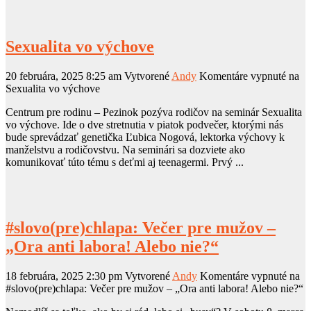
Sexualita vo výchove
20 februára, 2025 8:25 am
Vytvorené
Andy
Komentáre vypnuté
na
Sexualita vo výchove
Centrum pre rodinu – Pezinok pozýva rodičov na seminár Sexualita
vo výchove. Ide o dve stretnutia v piatok podvečer, ktorými nás
bude sprevádzať genetička Ľubica Nogová, lektorka výchovy k
manželstvu a rodičovstvu. Na seminári sa dozviete ako
komunikovať túto tému s deťmi aj teenagermi. Prvý ...
#slovo(pre)chlapa: Večer pre mužov –
„Ora anti labora! Alebo nie?“
18 februára, 2025 2:30 pm
Vytvorené
Andy
Komentáre vypnuté
na
#slovo(pre)chlapa: Večer pre mužov – „Ora anti labora! Alebo nie?“