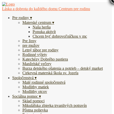
Láska a dobrota do každého domu
Centrum pre rodinu
Pre rodiny
Materské centrum
Naša herňa
Ponuka aktivít
Chcem byť dobrovoľníčkou v mc
Pre ženy
pre mužov
Letný tábor pre rodiny
Rodinné výlety
Katechézy Dobrého pastiera
Manželské večery
Burza detského ošatenia a potrieb – detský market
Cirkevná materská škola sv. Jozefa
Spoločenstvá
Malé rodinné spoločenstvá
Modlitby matiek
Modlitby otcov
Sociálna pomoc
Sklad pomoci
Mikulášska zbierka trvanlivých potravín
Pôstna polievka