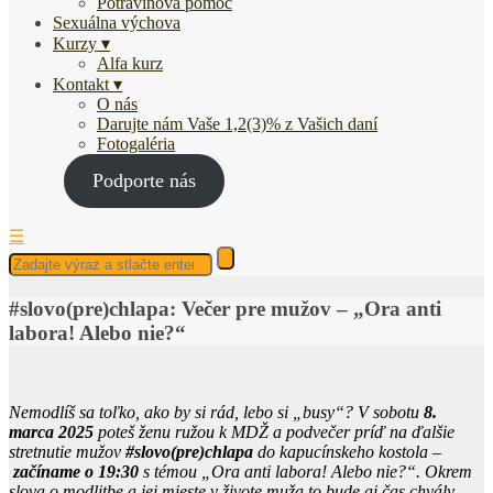
Potravinová pomoc
Sexuálna výchova
Kurzy
Alfa kurz
Kontakt
O nás
Darujte nám Vaše 1,2(3)% z Vašich daní
Fotogaléria
Podporte nás
☰
#slovo(pre)chlapa: Večer pre mužov – „Ora anti
labora! Alebo nie?“
Nemodlíš sa toľko, ako by si rád, lebo si „busy“? V sobotu
8.
marca 2025
poteš ženu ružou k MDŽ a podvečer príď na ďalšie
stretnutie mužov
#slovo(pre)chlapa
do kapucínskeho kostola –
začíname o 19:30
s témou „Ora anti labora! Alebo nie?“. Okrem
slova o modlitbe a jej mieste v živote muža to bude aj čas chvály,