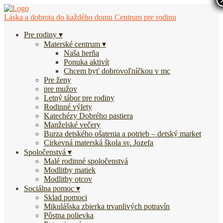
Láska a dobrota do každého domu
Centrum pre rodinu
Pre rodiny
Materské centrum
Naša herňa
Ponuka aktivít
Chcem byť dobrovoľníčkou v mc
Pre ženy
pre mužov
Letný tábor pre rodiny
Rodinné výlety
Katechézy Dobrého pastiera
Manželské večery
Burza detského ošatenia a potrieb – detský market
Cirkevná materská škola sv. Jozefa
Spoločenstvá
Malé rodinné spoločenstvá
Modlitby matiek
Modlitby otcov
Sociálna pomoc
Sklad pomoci
Mikulášska zbierka trvanlivých potravín
Pôstna polievka