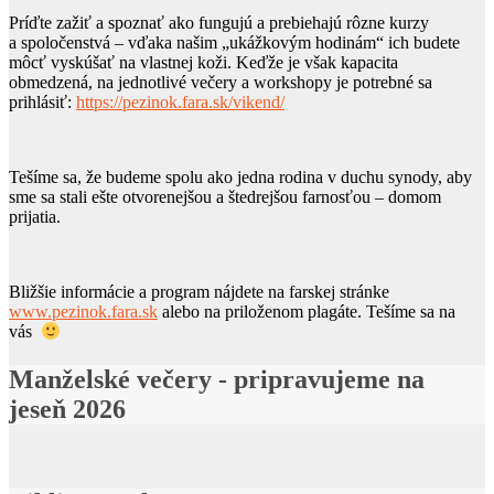
Príďte zažiť a spoznať ako fungujú a prebiehajú rôzne kurzy
a spoločenstvá – vďaka našim „ukážkovým hodinám“ ich budete
môcť vyskúšať na vlastnej koži. Keďže je však kapacita
obmedzená, na jednotlivé večery a workshopy je potrebné sa
prihlásiť:
https://pezinok.fara.sk/vikend/
Tešíme sa, že budeme spolu ako jedna rodina v duchu synody, aby
sme sa stali ešte otvorenejšou a štedrejšou farnosťou – domom
prijatia.
Bližšie informácie a program nájdete na farskej stránke
www.pezinok.fara.sk
alebo na priloženom plagáte. Tešíme sa na
vás
Manželské večery - pripravujeme na
jeseň 2026