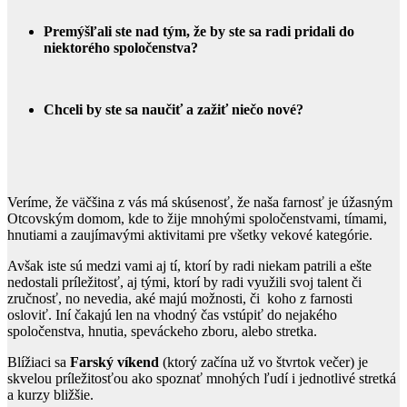
Premýšľali ste nad tým, že by ste sa radi pridali do
niektorého spoločenstva?
Chceli by ste sa naučiť a zažiť niečo nové?
Veríme, že väčšina z vás má skúsenosť, že naša farnosť je úžasným
Otcovským domom, kde to žije mnohými spoločenstvami, tímami,
hnutiami a zaujímavými aktivitami pre všetky vekové kategórie.
Avšak iste sú medzi vami aj tí, ktorí by radi niekam patrili a ešte
nedostali príležitosť, aj tými, ktorí by radi využili svoj talent či
zručnosť, no nevedia, aké majú možnosti, či koho z farnosti
osloviť. Iní čakajú len na vhodný čas vstúpiť do nejakého
spoločenstva, hnutia, speváckeho zboru, alebo stretka.
Blížiaci sa
Farský víkend
(ktorý začína už vo štvrtok večer) je
skvelou príležitosťou ako spoznať mnohých ľudí i jednotlivé stretká
a kurzy bližšie.