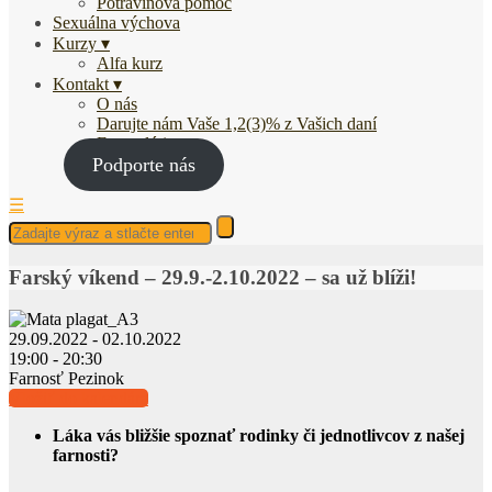
Potravinová pomoc
Sexuálna výchova
Kurzy
Alfa kurz
Kontakt
O nás
Darujte nám Vaše 1,2(3)% z Vašich daní
Fotogaléria
Podporte nás
☰
Farský víkend – 29.9.-2.10.2022 – sa už blíži!
29.09.2022 - 02.10.2022
19:00 - 20:30
Farnosť Pezinok
Vložiť do kalendára
Láka vás bližšie spoznať rodinky či jednotlivcov z našej
farnosti?