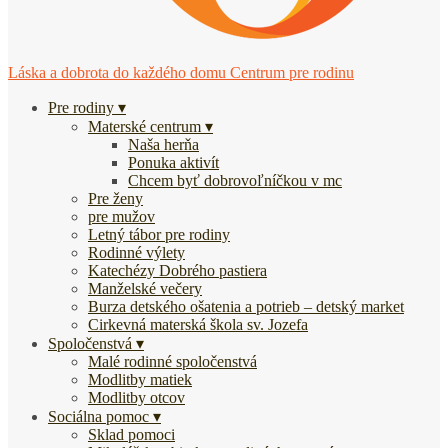
Láska a dobrota do každého domu
Centrum pre rodinu
Pre rodiny
Materské centrum
Naša herňa
Ponuka aktivít
Chcem byť dobrovoľníčkou v mc
Pre ženy
pre mužov
Letný tábor pre rodiny
Rodinné výlety
Katechézy Dobrého pastiera
Manželské večery
Burza detského ošatenia a potrieb – detský market
Cirkevná materská škola sv. Jozefa
Spoločenstvá
Malé rodinné spoločenstvá
Modlitby matiek
Modlitby otcov
Sociálna pomoc
Sklad pomoci