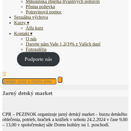
Mikulášska zbierka trvanlivých potravín
Pôstna polievka
Potravinová pomoc
Sexuálna výchova
Kurzy
Alfa kurz
Kontakt
O nás
Darujte nám Vaše 1,2(3)% z Vašich daní
Fotogaléria
Podporte nás
☰
Jarný detský market
CPR – PEZINOK organizuje jarný detský market – burzu detského
oblečenia, potrieb, hračiek a knižiek v sobotu 24.2.2024 v čase 9,00
– 13,00 v spoločenskej sále Domu kultúry na 1. poschodí.