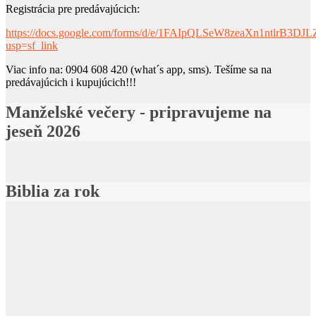
Registrácia pre predávajúcich:
https://docs.google.com/forms/d/e/1FAIpQLSeW8zeaXn1ntlrB3
usp=sf_link
Viac info na: 0904 608 420 (what´s app, sms). Tešíme sa na
predávajúcich i kupujúcich!!!
Manželské večery - pripravujeme na
jeseň 2026
Biblia za rok