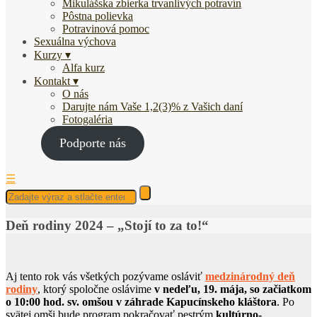
Mikulášska zbierka trvanlivých potravín
Pôstna polievka
Potravinová pomoc
Sexuálna výchova
Kurzy
Alfa kurz
Kontakt
O nás
Darujte nám Vaše 1,2(3)% z Vašich daní
Fotogaléria
Podporte nás
☰
Deň rodiny 2024 – „Stojí to za to!“
Aj tento rok vás všetkých pozývame osláviť
medzinárodný deň
rodiny
, ktorý spoločne oslávime
v nedeľu, 19. mája, so začiatkom
o 10:00 hod. sv. omšou
v záhrade Kapucínskeho kláštora
. Po
svätej omši bude program pokračovať pestrým
kultúrno-