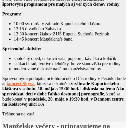
športovým programom pre malých aj veľkých členov rodiny
.
Program:
10:00 sv. omša v záhrade Kapucínskeho kláštora
12:15 divadielko Zábavka
13:30 koncert žiakov ZUŠ Eugena Suchoňa Pezinok
14:45 koncert Magdalena’s band
Sprievodné aktivity:
spoločný obed, cukrová vata, popcorn, kávička a koláčik
skákací hrad, tvorivé dielničky, hravé stanovištia pre rodiny
moderované diskusie na tému manželstva/rodiny
Sprievodnými podujatiami tohtoročného Dňa rodiny v Pezinku bude
aj
koncert Skyva
, ktorý sa uskutoční
v záhrade Kapucínskeho
kláštora v sobotu, 18. mája o 15:30
hod.
i
diskusia na tému Ako
sprevádzať deti v dobe ľahko dostupnej pornografie
, ktorá sa
bude konať
v pondelok, 20. mája o 19:30 hod. v Dennom centre
na Kolárovej ulici 1
/A
Tešíme sa na vás!
Manželské večery - pripravujeme na