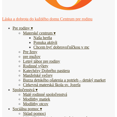
Láska a dobrota do každého domu
Centrum pre rodinu
Pre rodiny
Materské centrum
Naša herňa
Ponuka aktivít
Chcem byť dobrovoľníčkou v mc
Pre ženy
pre mužov
Letný tábor pre rodiny
Rodinné výlety
Katechézy Dobrého pastiera
Manželské večery
Burza detského ošatenia a potrieb – detský market
Cirkevná materská škola sv. Jozefa
Spoločenstvá
Malé rodinné spoločenstvá
Modlitby matiek
Modlitby otcov
Sociálna pomoc
Sklad pomoci