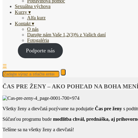
Potravinová pomoc
Sexuálna výchova
Kurzy
Alfa kurz
Kontakt
O nás
Darujte nám Vaše 1,2(3)% z Vašich daní
Fotogaléria
Podporte nás
☰
ČAS PRE ŽENY – AKO POHĽAD NA BOHA MENÍ
Všetky ženy a dievčatá pozývame na podujatie
Čas pre ženy
s podti
Súčasťou programu bude
modlitba chvál, prednáška, aj príhovorn
Tešíme sa na všetky ženy a dievčatá!