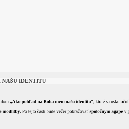
 NAŠU IDENTITU
tulom
,,Ako pohľad na Boha mení našu identitu“
, ktoré sa uskutočn
é modlitby
. Po tejto časti bude večer pokračovať
spoločným agapé
v p