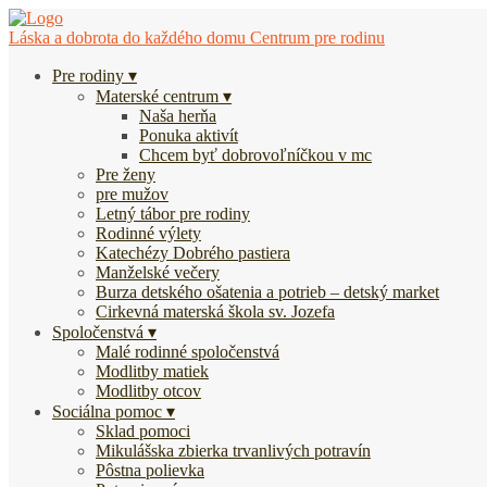
Láska a dobrota do každého domu
Centrum pre rodinu
Pre rodiny
Materské centrum
Naša herňa
Ponuka aktivít
Chcem byť dobrovoľníčkou v mc
Pre ženy
pre mužov
Letný tábor pre rodiny
Rodinné výlety
Katechézy Dobrého pastiera
Manželské večery
Burza detského ošatenia a potrieb – detský market
Cirkevná materská škola sv. Jozefa
Spoločenstvá
Malé rodinné spoločenstvá
Modlitby matiek
Modlitby otcov
Sociálna pomoc
Sklad pomoci
Mikulášska zbierka trvanlivých potravín
Pôstna polievka