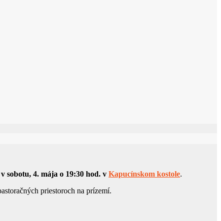
í
v sobotu, 4. mája o 19:30 hod. v
Kapucínskom kostole
.
astoračných priestoroch na prízemí.