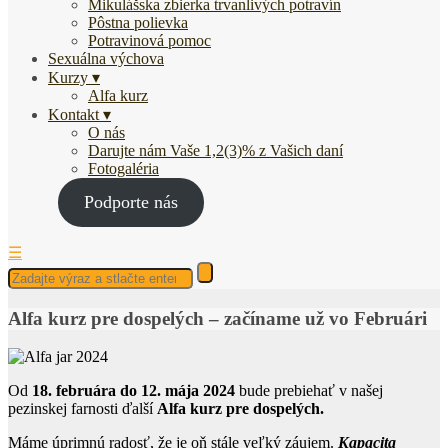
Mikulášska zbierka trvanlivých potravín
Pôstna polievka
Potravinová pomoc
Sexuálna výchova
Kurzy
Alfa kurz
Kontakt
O nás
Darujte nám Vaše 1,2(3)% z Vašich daní
Fotogaléria
Podporte nás
☰
Alfa kurz pre dospelých – začíname už vo Februári
Od
18. februára do 12. mája 2024
bude prebiehať v našej
pezinskej farnosti ďalší
Alfa kurz pre dospelých.
Máme úprimnú radosť, že je oň stále veľký záujem.
Kapacita