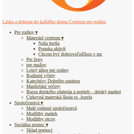
Láska a dobrota do každého domu
Centrum pre rodinu
Pre rodiny
Materské centrum
Naša herňa
Ponuka aktivít
Chcem byť dobrovoľníčkou v mc
Pre ženy
pre mužov
Letný tábor pre rodiny
Rodinné výlety
Katechézy Dobrého pastiera
Manželské večery
Burza detského ošatenia a potrieb – detský market
Cirkevná materská škola sv. Jozefa
Spoločenstvá
Malé rodinné spoločenstvá
Modlitby matiek
Modlitby otcov
Sociálna pomoc
Sklad pomoci