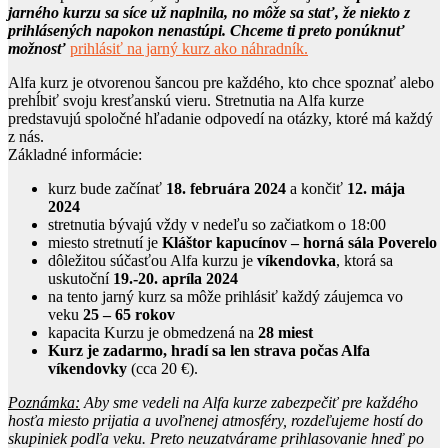
jarného kurzu sa síce už naplnila, no môže sa stať, že niekto z
prihlásených napokon nenastúpi. Chceme ti preto ponúknuť
možnosť
prihlásiť na jarný kurz ako náhradník.
Alfa kurz je otvorenou šancou pre každého, kto chce spoznať alebo
prehĺbiť svoju kresťanskú vieru. Stretnutia na Alfa kurze
predstavujú spoločné hľadanie odpovedí na otázky, ktoré má každý
z nás.
Základné informácie:
kurz bude začínať
18. februára 2024
a končiť
12. mája
2024
stretnutia bývajú vždy v nedeľu so začiatkom o 18:00
miesto stretnutí je
Kláštor kapucínov – horná sála Poverelo
dôležitou súčasťou Alfa kurzu je
víkendovka
, ktorá sa
uskutoční
19.-20. apríla 2024
na tento jarný kurz sa môže prihlásiť každý záujemca vo
veku
25 – 65 rokov
kapacita Kurzu je obmedzená na
28
miest
Kurz je zadarmo, hradí sa len strava počas Alfa
víkendovky
(cca 20 €).
Poznámka:
Aby sme vedeli na Alfa kurze zabezpečiť pre každého
hosťa miesto prijatia a uvoľnenej atmosféry, rozdeľujeme hostí do
skupiniek podľa veku. Preto neuzatvárame prihlasovanie hneď po